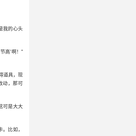
是我的心头
高’啊！”
得道具，现
改动，那可
这可是大大
卡。比如，