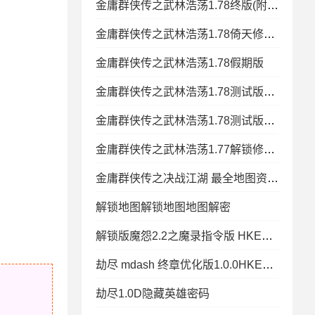
金庸群侠传之武林浩荡1.78终版(附隐藏英雄密码)
金庸群侠传之武林浩荡1.78倚天修正图 HKE功能+全图闪+钱木
金庸群侠传之武林浩荡1.78假期版
金庸群侠传之武林浩荡1.78测试版无CD无限蓝(附隐藏英雄密码)
金庸群侠传之武林浩荡1.78测试版无CD无限蓝(附隐藏
金庸群侠传之武林浩荡1.77解锁修改版改图
金庸群侠传之决战江湖 最全地图资料和必看通关攻略+解锁版
解锁地图解锁地图地图解密
解锁版魔怨2.2之魔录指令版 HKE功能+全图闪+钱木物品控单位
劫尽 mdash 终章优化版1.0.0HKE版 钱木属性+物品+秒建造出兵+P闪无CD+
劫尽1.0D隐藏英雄密码