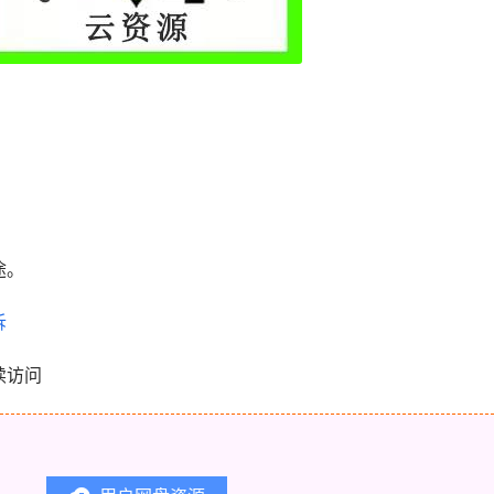
。
途。
诉
续访问