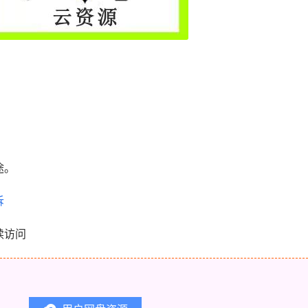
。
途。
诉
续访问