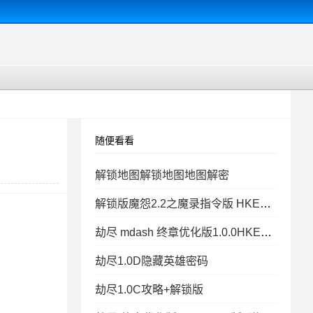
随便看看
解锁地图解锁地图地图解密
解锁版魔怨2.2之魔录指令版 HKE功能+全图闪+钱木物品控单位
劫尽 mdash 终章优化版1.0.0HKE版 钱木属性+物品+秒建造出兵+P闪无CD+
劫尽1.0D隐藏英雄密码
劫尽1.0C攻略+解锁版