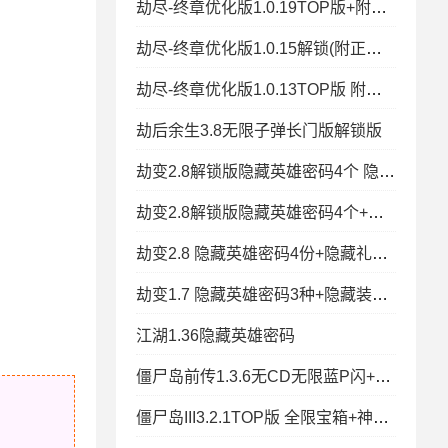
劫尽-终章优化版1.0.19TOP版+附正版密码+支持礼包+冰封王冠+秒速复活+
劫尽-终章优化版1.0.15解锁(附正版密码) 特改礼包+自定义停怪CD
劫尽-终章优化版1.0.13TOP版 附正版密码+支持礼包+冰封王冠+秒速复活+
劫后余生3.8无限子弹长门版解锁版
劫变2.8解锁版隐藏英雄密码4个 隐藏礼包密码6个
劫变2.8解锁版隐藏英雄密码4个+隐藏礼包密码6个
劫变2.8 隐藏英雄密码4份+隐藏礼包5份
劫变1.7 隐藏英雄密码3种+隐藏装备密码1种+新手入门攻略+解锁版
江湖1.36隐藏英雄密码
僵尸岛前传1.3.6无CD无限蓝P闪+平台等级
僵尸岛III3.2.1TOP版 全限宝箱+神器礼包+地图等级99+