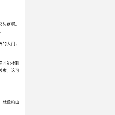
又头疼啊。
。
界的大门，
图才能找到
线索。这可
。就像咱山