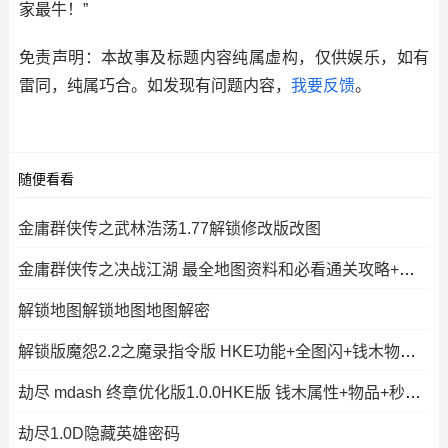
家最牛！”
免责声明：本故事及标题内容纯属虚构，仅供娱乐，如有
雷同，纯属巧合。如发现有问题内容，
我要反馈
。
随便看看
金庸群侠传之武林浩荡1.77解锁修改版改图
金庸群侠传之决战江湖 最全地图资料和必看通关攻略+解锁版
解锁地图解锁地图地图解密
解锁版魔怨2.2之魔录指令版 HKE功能+全图闪+钱木物品控单位
劫尽 mdash 终章优化版1.0.0HKE版 钱木属性+物品+秒建造出兵+P闪无CD+
劫尽1.0D隐藏英雄密码