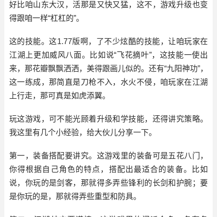
好比咱山东大汉，活那是又快又猛，这不，游戏升级也变
得跟咱一样“杠杠的”。
这的技能。这1.77版啊，了不少炫酷的技能，让咱玩家在
江湖上更加威风八面。比如说“飞花摘叶”，这技能一使出
来，那花瓣飘飘洒洒，美得跟画儿似的。还有“九阳神功”，
这一练成，那简直是刀枪不入，水火不侵，咱玩家在江湖
上行走，那可真是如虎添翼。
玩这游戏，可不能光顾着升级和学技能，还得讲究策略。
我这里有几个小经验，给大伙儿分享一下。
第一，装备搭配要讲究。这游戏里的装备可是五花八门，
你得根据自己角色的特点，搭配出最适合的装备。比如
说，你玩的是剑客，那就得多弄些锋利的长剑和护腕；要
是你玩的是，那就得弄些重型和防具。