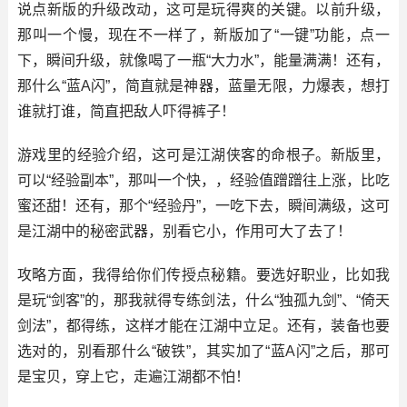
说点新版的升级改动，这可是玩得爽的关键。以前升级，
那叫一个慢，现在不一样了，新版加了“一键”功能，点一
下，瞬间升级，就像喝了一瓶“大力水”，能量满满！还有，
那什么“蓝A闪”，简直就是神器，蓝量无限，力爆表，想打
谁就打谁，简直把敌人吓得裤子！
游戏里的经验介绍，这可是江湖侠客的命根子。新版里，
可以“经验副本”，那叫一个快，，经验值蹭蹭往上涨，比吃
蜜还甜！还有，那个“经验丹”，一吃下去，瞬间满级，这可
是江湖中的秘密武器，别看它小，作用可大了去了！
攻略方面，我得给你们传授点秘籍。要选好职业，比如我
是玩“剑客”的，那我就得专练剑法，什么“独孤九剑”、“倚天
剑法”，都得练，这样才能在江湖中立足。还有，装备也要
选对的，别看那什么“破铁”，其实加了“蓝A闪”之后，那可
是宝贝，穿上它，走遍江湖都不怕！