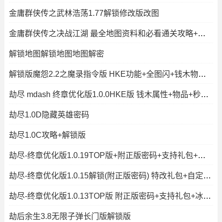
金庸群侠传之武林浩荡1.77解锁修改版改图
金庸群侠传之决战江湖 最全地图资料和必看通关攻略+解锁版
解锁地图解锁地图地图解密
解锁版魔怨2.2之魔录指令版 HKE功能+全图闪+钱木物品控单位
劫尽 mdash 终章优化版1.0.0HKE版 钱木属性+物品+秒建造出兵+P闪无CD+
劫尽1.0D隐藏英雄密码
劫尽1.0C攻略+解锁版
劫尽-终章优化版1.0.19TOP版+附正版密码+支持礼包+冰封王冠+秒速复活+
劫尽-终章优化版1.0.15解锁(附正版密码) 特改礼包+自定义停怪CD
劫尽-终章优化版1.0.13TOP版 附正版密码+支持礼包+冰封王冠+秒速复活+
劫后余生3.8无限子弹长门版解锁版