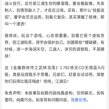
战斗技巧，这可是江湖生存的硬道理。要会看敌情，先发
制人，别等到敌人了，才反应过来。还有，那什么“技能连
招”，要学会灵活运用，别看它复杂，其实掌握了规律，那
叫一个潇洒！
我得说，玩这个游戏，心态很重要。别看它是个虚拟世
界，但江湖险恶，得学会保护自己。别跟那些“”硬碰硬，有
时候，退一步海阔天空，江湖人，讲究的是智取，不是硬
拼！
这《金庸群侠传之武林浩荡》1.782修无CD无限蓝A闪
版，真是玩得我乐不思蜀。兄弟们，赶紧去试试吧，保管
你们玩得比我还嗨皮！哈哈，江湖见！
免责声明：本故事及标题内容纯属虚构，仅供娱乐，如有
雷同，纯属巧合。如发现有问题内容，
我要反馈
。