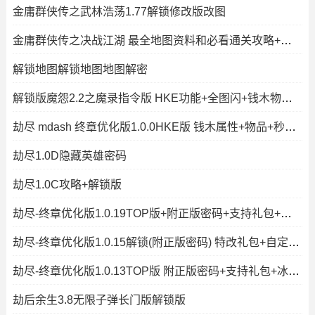
金庸群侠传之武林浩荡1.77解锁修改版改图
金庸群侠传之决战江湖 最全地图资料和必看通关攻略+解锁版
解锁地图解锁地图地图解密
解锁版魔怨2.2之魔录指令版 HKE功能+全图闪+钱木物品控单位
劫尽 mdash 终章优化版1.0.0HKE版 钱木属性+物品+秒建造出兵+P闪无CD+
劫尽1.0D隐藏英雄密码
劫尽1.0C攻略+解锁版
劫尽-终章优化版1.0.19TOP版+附正版密码+支持礼包+冰封王冠+秒速复活+
劫尽-终章优化版1.0.15解锁(附正版密码) 特改礼包+自定义停怪CD
劫尽-终章优化版1.0.13TOP版 附正版密码+支持礼包+冰封王冠+秒速复活+
劫后余生3.8无限子弹长门版解锁版