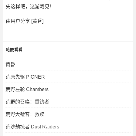
先这样吧，这游戏见！
由用户分享 [黄昏]
随便看看
黄昏
荒原先驱 PIONER
荒野左轮 Chambers
荒野的召唤：垂钓者
荒野大镖客：救赎
荒沙劫掠者 Dust Raiders