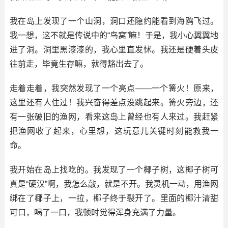
我在岛上发现了一个山洞，洞口还隐约能看到海鸥飞过。
我一想，这不就是传说中的“鸟窝”嘛！于是，我小心翼翼地
进了洞。洞里黑漆漆的，我心里直发怵。我还是硬着头皮
往前走，毕竟生存嘛，就得豁出去了。
走着走着，我突然发现了一个亮点——一个篝火！原来，
这里还有人住过！我兴奋得差点没跳起来。篝火旁边，还
有一张破旧的渔网，看来这岛上曾经也有人来过。我赶紧
把渔网收了起来，心里想，这玩意儿关键时刻能救我一
命。
我开始在岛上找吃的。我发现了一个椰子树，这椰子树可
真是“硬汉”啊，我怎么敲，就是不开。我灵机一动，用渔网
绑在了椰子上，一拉，椰子终于裂开了。里面的椰汁清甜
可口，喝了一口，我顿时觉得浑身充满了力量。