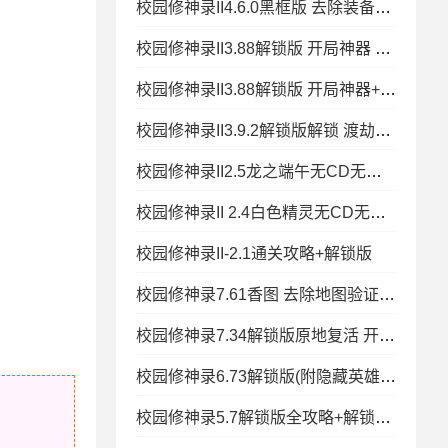
校园修神录II4.6.0黑框版 去除装备限制 渡多重劫几率上升
校园修神录II3.88解锁版 开局神器 携带限制 秒速复活 基地
校园修神录II3.88解锁版 开局神器+携带限制+秒速复活+基地无忧+物品
校园修神录II3.9.2解锁版解锁 渡劫成圣 特改礼包 任务
校园修神录II2.5龙之端午无CD无限蓝P闪版
校园修神录II 2.4白色精灵无CD无限蓝P闪版
校园修神录II-2.1通关攻略+解锁版
校园修神录7.61香图 去除地图验证+加钱木属性+秒复活+物品
校园修神录7.34解锁版原地复活 开局神器 无限积分 多倍经
校园修神录6.73解锁版(附隐藏英雄密码)
校园修神录5.7解锁版全攻略+解锁版集合精华版