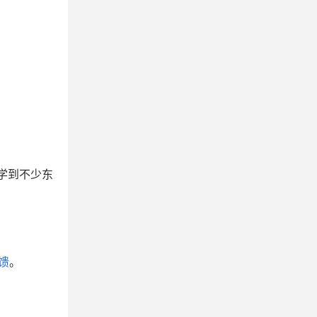
学到不少东
馈
。