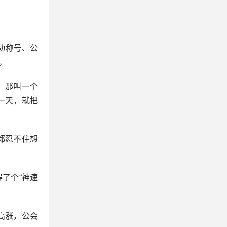
活动称号、公
。
。那叫一个
一天，就把
都忍不住想
了个“神速
高涨，公会