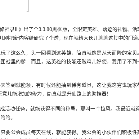
神录III》出了个3.3.80黑框版，全限定英雄、落迹的礼物、
儿刚把新内容给研究了个透，现在就给大伙儿聊聊这其中的门道
我玩了这么久，头一回看到这英雄，简直就像是从天而降的宝贝
是团战里的爹！而且，这英雄的技能还贼鸡儿好使，我用了不到
每天签到就能领，有时候还能抽到稀有道具，这让我这穷鬼玩家
那玩意儿能增加的修为，简直就是升仙路上的助推器！
成活动任务，就能获得不同的称号，那叫一个拉风。我最近就得
，哈哈。
。只要公会成员每天在线，就能获得。我公会的小伙伴们积极性