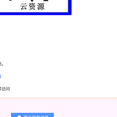
。
途。
诉
续访问