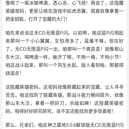
像喝了一瓶冰镇啤酒，透心凉，心飞扬！再说了，这隐藏
英雄密码，更是让咱在游戏中如虎添翼，简直就像拿着一
把金钥匙，打开了宝藏的大门！
咱先来说说这无CD无限蓝P闪。以前啊，咱这蓝P闪用起
来那叫一个小心翼翼，生怕用多了，蓝量不够。现在好
了，无CD无限蓝P闪一出，咱那叫一个爽歪歪！就像那山
东大汉，喝啤酒一样，敞开了喝，不拘一格，不拘小节！
咱这战斗起来，那叫一个风生水起，敌人看到咱，那都得
绕道走！
这隐藏英雄密码。这密码就像那藏起来的宝藏，让人寻寻
觅觅。咱这找到了隐藏英雄，那战斗能力瞬间提升，就像
那山东大汉，拿着一把好刀，杀敌如麻！这隐藏英雄密
码，咱得好好研究研究，说不定还能找到更多惊喜呢！
那么，兄弟们，咱这神之墓地3.0.6解锁版无CD无限蓝P闪