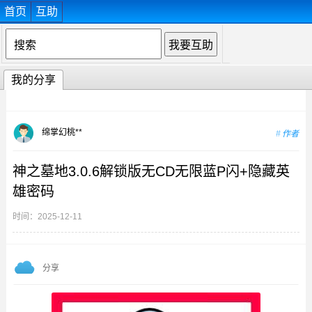
首页
互助
我的分享
绵掌幻桃**
作者
神之墓地3.0.6解锁版无CD无限蓝P闪+隐藏英
雄密码
时间：2025-12-11
分享