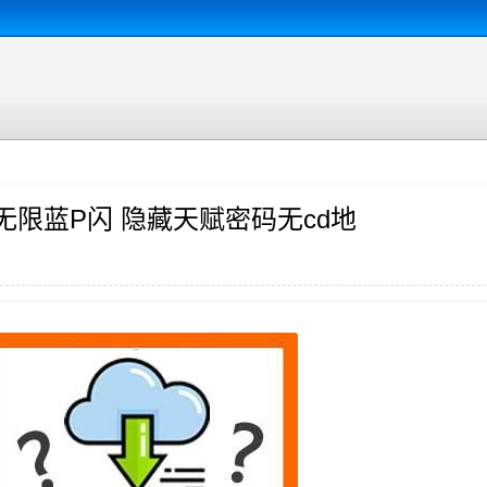
D无限蓝P闪 隐藏天赋密码无cd地