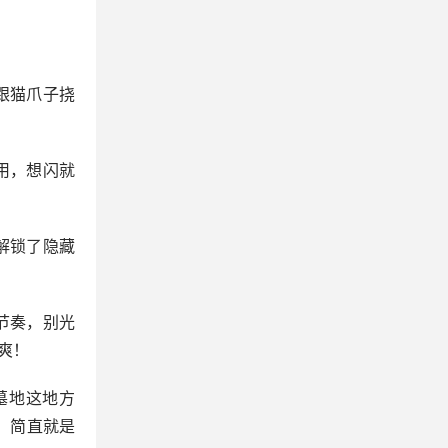
跟猫爪子挠
用，想闪就
解锁了隐藏
节奏，别光
爽！
墓地这地方
，简直就是