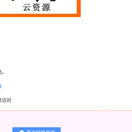
。
途。
诉
续访问