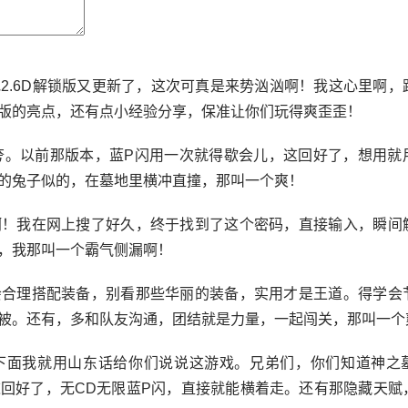
2.6D解锁版又更新了，这次可真是来势汹汹啊！我这心里啊，
版的亮点，还有点小经验分享，保准让你们玩得爽歪歪！
夸。以前那版本，蓝P闪用一次就得歇会儿，这回好了，想用就
的兔子似的，在墓地里横冲直撞，那叫一个爽！
啊！我在网上搜了好久，终于找到了这个密码，直接输入，瞬间
，我那叫一个霸气侧漏啊！
会合理搭配装备，别看那些华丽的装备，实用才是王道。得学会
被。还有，多和队友沟通，团结就是力量，一起闯关，那叫一个
下面我就用山东话给你们说说这游戏。兄弟们，你们知道神之
回好了，无CD无限蓝P闪，直接就能横着走。还有那隐藏天赋