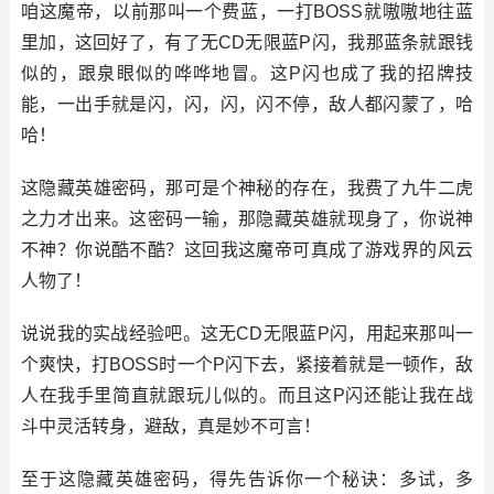
咱这魔帝，以前那叫一个费蓝，一打BOSS就嗷嗷地往蓝
里加，这回好了，有了无CD无限蓝P闪，我那蓝条就跟钱
似的，跟泉眼似的哗哗地冒。这P闪也成了我的招牌技
能，一出手就是闪，闪，闪，闪不停，敌人都闪蒙了，哈
哈！
这隐藏英雄密码，那可是个神秘的存在，我费了九牛二虎
之力才出来。这密码一输，那隐藏英雄就现身了，你说神
不神？你说酷不酷？这回我这魔帝可真成了游戏界的风云
人物了！
说说我的实战经验吧。这无CD无限蓝P闪，用起来那叫一
个爽快，打BOSS时一个P闪下去，紧接着就是一顿作，敌
人在我手里简直就跟玩儿似的。而且这P闪还能让我在战
斗中灵活转身，避敌，真是妙不可言！
至于这隐藏英雄密码，得先告诉你一个秘诀：多试，多