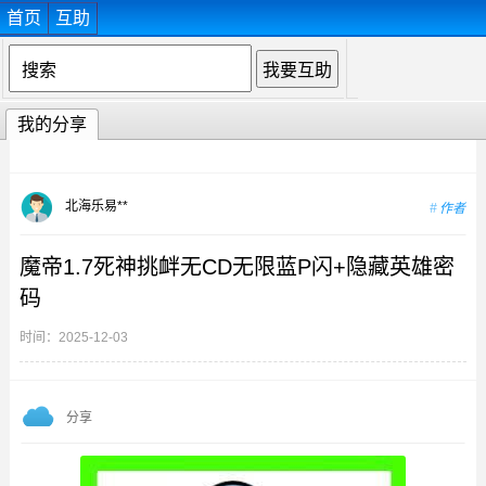
首页
互助
我的分享
北海乐易**
作者
魔帝1.7死神挑衅无CD无限蓝P闪+隐藏英雄密
码
时间：2025-12-03
分享