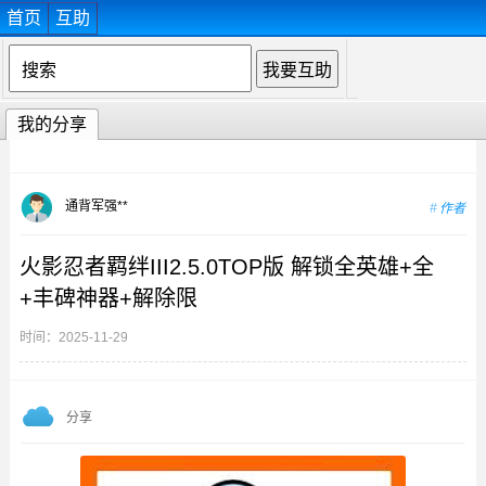
首页
互助
我的分享
通背军强**
作者
火影忍者羁绊III2.5.0TOP版 解锁全英雄+全
+丰碑神器+解除限
时间：2025-11-29
分享