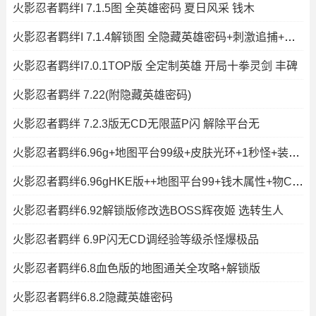
火影忍者羁绊I 7.1.5图 全英雄密码 夏日风采 钱木
火影忍者羁绊I 7.1.4解锁图 全隐藏英雄密码+刺激追捕+极致怪+夏日
火影忍者羁绊I7.0.1TOP版 全定制英雄 开局十拳灵剑 丰碑
火影忍者羁绊 7.22(附隐藏英雄密码)
火影忍者羁绊 7.2.3版无CD无限蓝P闪 解除平台无
火影忍者羁绊6.96g+地图平台99级+皮肤光环+1秒怪+装备限制+
火影忍者羁绊6.96gHKE版++地图平台99+钱木属性+物CD无限
火影忍者羁绊6.92解锁版修改选BOSS辉夜姬 选转生人
火影忍者羁绊 6.9P闪无CD调经验等级杀怪爆极品
火影忍者羁绊6.8血色版的地图通关全攻略+解锁版
火影忍者羁绊6.8.2隐藏英雄密码