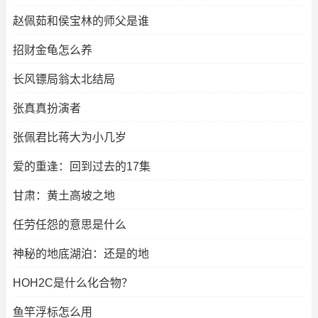
赵佩茹和侯宝林的师父是谁
招财金龟怎么养
长风镖局翁太北结局
张真真扮演者
张佩君比蒋大为小几岁
爱的重逢：回到过去的17集
甘肃：黄土高坡之地
任劳任怨的意思是什么
神秘的地底湖泊：还是的地
HOH2C是什么化合物？
鱼竿浮标怎么用