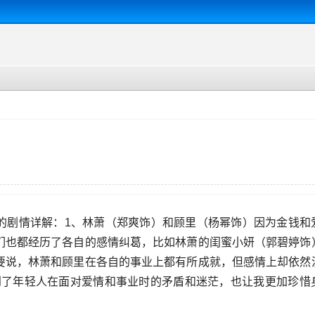
的剧情详解：1、林萧（郑爽饰）和顾里（杨幂饰）因为金钱和
们也都经历了各自的感情纠葛，比如林萧的闺蜜小妍（郭碧婷饰
要说，林萧和顾里在各自的事业上都有所成就，但感情上却依然
到了年轻人在面对爱情和事业时的矛盾和迷茫，也让我更加珍惜