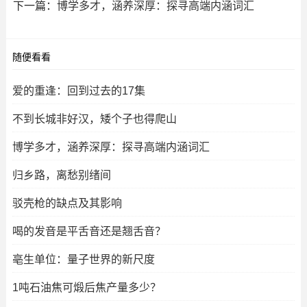
下一篇：
博学多才，涵养深厚：探寻高端内涵词汇
随便看看
爱的重逢：回到过去的17集
不到长城非好汉，矮个子也得爬山
博学多才，涵养深厚：探寻高端内涵词汇
归乡路，离愁别绪间
驳壳枪的缺点及其影响
喝的发音是平舌音还是翘舌音？
亳生单位：量子世界的新尺度
1吨石油焦可煅后焦产量多少？